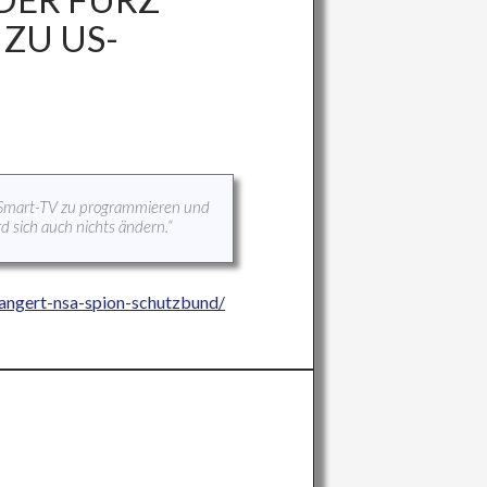
ZU US-
in Smart-TV zu programmieren und
rd sich auch nichts ändern.“
angert-nsa-spion-schutzbund/