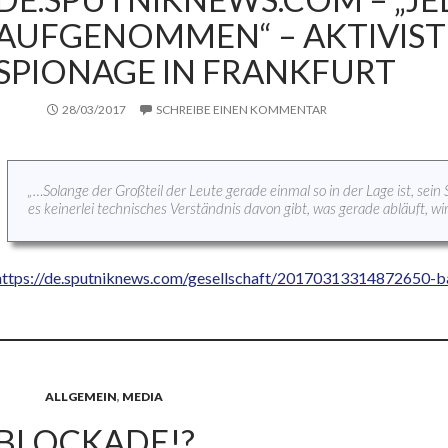
AUFGENOMMEN“ – AKTIVIST 
SPIONAGE IN FRANKFURT
28/03/2017
SCHREIBE EINEN KOMMENTAR
„…Solange der Großteil der Leute gerade einmal so in der Lage ist, se
es keinerlei technisches Verständnis davon gibt, was gerade abläuft, wi
https://de.sputniknews.com/gesellschaft/20170313314872650-b
ALLGEMEIN
,
MEDIA
BLOCKADE!?