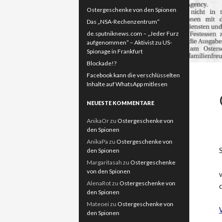
Ostergeschenke von den Spionen
Das „NSA-Rechenzentrum“
de.sputniknews.com – „Jeder Furz
aufgenommen“ – Aktivist zu US-
Spionage in Frankfurt
Blockade!?
Facebook kann die verschlüsselten
Inhalte auf WhatsApp mitlesen
NEUESTE KOMMENTARE
AnikaOr
zu
Ostergeschenke von
den Spionen
AnikaPa
zu
Ostergeschenke von
den Spionen
Margaritasah
zu
Ostergeschenke
von den Spionen
AlenaRot
zu
Ostergeschenke von
den Spionen
Mateoei
zu
Ostergeschenke von
den Spionen