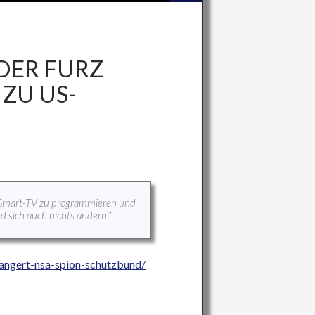
DER FURZ
ZU US-
in Smart-TV zu programmieren und
rd sich auch nichts ändern.“
angert-nsa-spion-schutzbund/