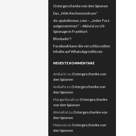
Ostergeschenke von den Spionen
Das „NSA-Rechenzentrum“
de.sputniknews.com – „Jeder Furz
aufgenommen“ – Aktivist zu US-
Spionage in Frankfurt
Blockade!?
Facebook kann die verschlüsselten
Inhalte auf WhatsApp mitlesen
NEUESTE KOMMENTARE
AnikaOr
zu
Ostergeschenke von
den Spionen
AnikaPa
zu
Ostergeschenke von
den Spionen
Margaritasah
zu
Ostergeschenke
von den Spionen
AlenaRot
zu
Ostergeschenke von
den Spionen
Mateoei
zu
Ostergeschenke von
den Spionen