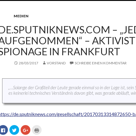
MEDIEN
DE.SPUTNIKNEWS.COM – „JE
AUFGENOMMEN“ – AKTIVIST 
SPIONAGE IN FRANKFURT
28/03/2017
VORSTAND
SCHREIBE EINEN KOMMENTAR
„…Solange der Großteil der Leute gerade einmal so in der Lage ist, se
es keinerlei technisches Verständnis davon gibt, was gerade abläuft, wi
https://de.sputniknews.com/gesellschaft/20170313314872650-b
K
K
Z
K
l
l
u
l