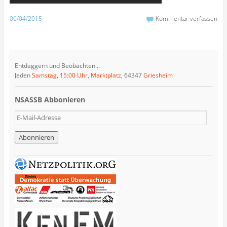
06/04/2015
Kommentar verfassen
Entdaggern und Beobachten...
Jeden
Samstag
,
15:00 Uhr
,
Marktplatz
, 64347
Griesheim
NSASSB Abbonieren
E
-
M
a
i
l
-
A
d
r
e
s