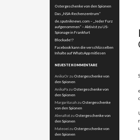
Ostergeschenke von den Spionen
Das „NSA-Rechenzentrum“
de.sputniknews.com – „Jeder Furz
aufgenommen“ – Aktivist zu US-
Spionage in Frankfurt
Blockade!?
Facebook kann die verschlüsselten
Inhalte auf WhatsApp mitlesen
NEUESTE KOMMENTARE
AnikaOr
zu
Ostergeschenke von
den Spionen
AnikaPa
zu
Ostergeschenke von
den Spionen
Margaritasah
zu
Ostergeschenke
von den Spionen
AlenaRot
zu
Ostergeschenke von
den Spionen
Mateoei
zu
Ostergeschenke von
den Spionen