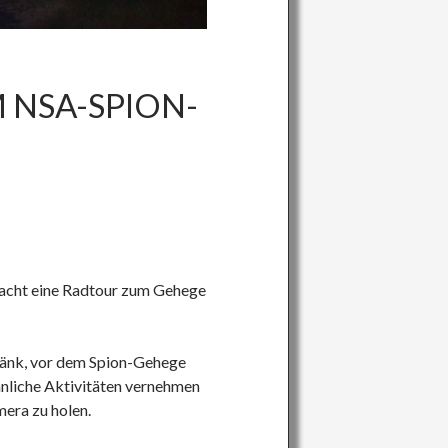
 NSA-SPION-
Nacht eine Radtour zum Gehege
ränk, vor dem Spion-Ge
hege
hnliche Aktivitäten vernehmen
mera zu holen.