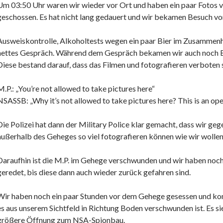
Um 03:50 Uhr waren wir wieder vor Ort und haben ein paar Fotos
geschossen. Es hat nicht lang gedauert und wir bekamen Besuch von
Ausweiskontrolle, Alkoholtests wegen ein paar Bier im Zusammenh
nettes Gespräch. Während dem Gespräch bekamen wir auch noch Be
Diese bestand darauf, dass das Filmen und fotografieren verboten s
M.P.: „You’re not allowed to take pictures here“
NSASSB: „Why it’s not allowed to take pictures here? This is an ope
Die Polizei hat dann der Military Police klar gemacht, dass wir ge
außerhalb des Geheges so viel fotografieren können wie wir wollen
Daraufhin ist die M.P. im Gehege verschwunden und wir haben noch 
geredet, bis diese dann auch wieder zurück gefahren sind.
Wir haben noch ein paar Stunden vor dem Gehege gesessen und ko
es aus unserem Sichtfeld in Richtung Boden verschwunden ist. Es sie
größere Öffnung zum NSA-Spionbau.