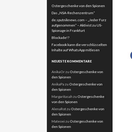
Ostergeschenke von den Spionen
Das „NSA-Rechenzentrum“
de.sputniknews.com – „Jeder Furz
aufgenommen“ – Aktivist zu US-
Spionage in Frankfurt
Blockade!?
Facebook kann die verschlüsselten
Inhalte auf WhatsApp mitlesen
NEUESTE KOMMENTARE
AnikaOr
zu
Ostergeschenke von
den Spionen
AnikaPa
zu
Ostergeschenke von
den Spionen
Margaritasah
zu
Ostergeschenke
von den Spionen
AlenaRot
zu
Ostergeschenke von
den Spionen
Mateoei
zu
Ostergeschenke von
den Spionen