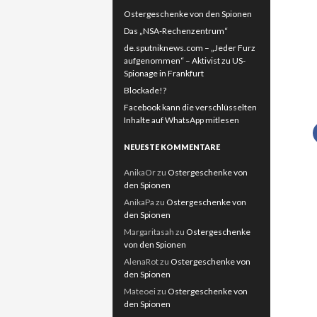
Ostergeschenke von den Spionen
Das „NSA-Rechenzentrum“
de.sputniknews.com – „Jeder Furz
aufgenommen“ – Aktivist zu US-
Spionage in Frankfurt
Blockade!?
Facebook kann die verschlüsselten
Inhalte auf WhatsApp mitlesen
NEUESTE KOMMENTARE
AnikaOr
zu
Ostergeschenke von
den Spionen
AnikaPa
zu
Ostergeschenke von
den Spionen
Margaritasah
zu
Ostergeschenke
von den Spionen
AlenaRot
zu
Ostergeschenke von
den Spionen
Mateoei
zu
Ostergeschenke von
den Spionen