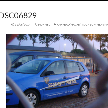
DSC06829
31/08/2014
640 × 480
FAHRRAD(NACHT)TOUR ZUM NSA-SPI