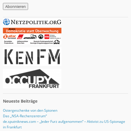
M
a
i
l
-
A
d
r
e
s
s
e
Neueste Beiträge
Ostergeschenke von den Spionen
Das „NSA-Rechenzentrum“
de.sputniknews.com – „Jeder Furz aufgenommen“ – Aktivist zu US-Spionage
in Frankfurt