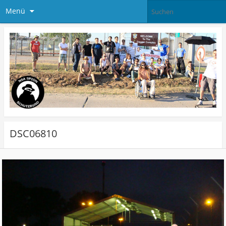
Menü
DSC06810