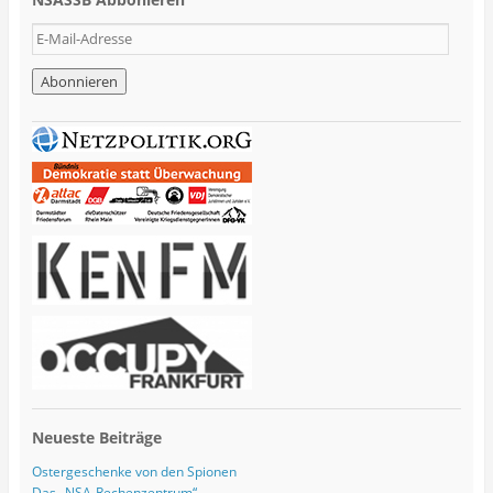
E
-
M
a
i
l
-
A
d
r
e
s
s
e
Neueste Beiträge
Ostergeschenke von den Spionen
Das „NSA-Rechenzentrum“