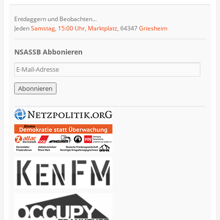
Entdaggern und Beobachten...
Jeden
Samstag
,
15:00 Uhr
,
Marktplatz
, 64347
Griesheim
NSASSB Abbonieren
E
-
M
a
i
l
-
A
d
r
e
s
s
e