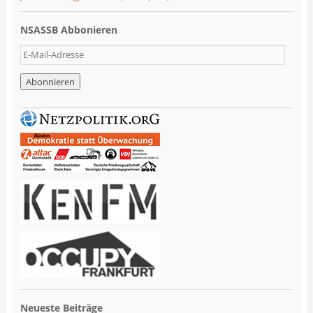
NSASSB Abbonieren
E
-
M
a
i
l
-
A
d
r
e
s
s
e
Neueste Beiträge