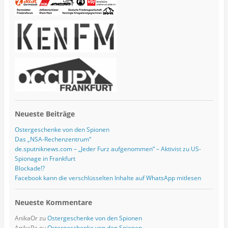
d
r
e
s
s
e
Neueste Beiträge
Ostergeschenke von den Spionen
Das „NSA-Rechenzentrum“
de.sputniknews.com – „Jeder Furz aufgenommen“ – Aktivist zu US-
Spionage in Frankfurt
Blockade!?
Facebook kann die verschlüsselten Inhalte auf WhatsApp mitlesen
Neueste Kommentare
AnikaOr
zu
Ostergeschenke von den Spionen
AnikaPa
zu
Ostergeschenke von den Spionen