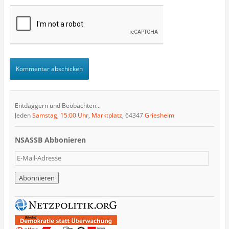
Entdaggern und Beobachten...
Jeden
Samstag
,
15:00 Uhr
,
Marktplatz
, 64347
Griesheim
NSASSB Abbonieren
E
-
M
a
i
l
-
A