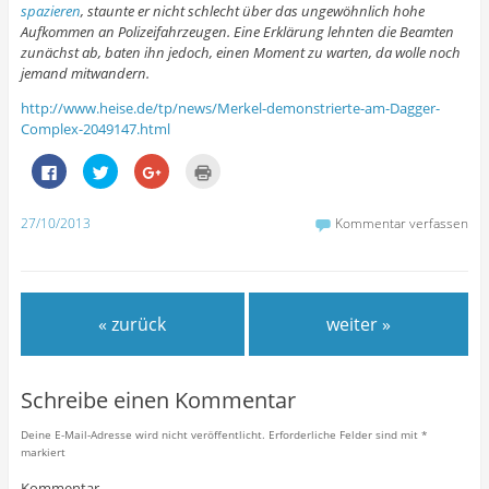
spazieren
, staunte er nicht schlecht über das ungewöhnlich hohe
Aufkommen an Polizeifahrzeugen. Eine Erklärung lehnten die Beamten
zunächst ab, baten ihn jedoch, einen Moment zu warten, da wolle noch
jemand mitwandern.
http://www.heise.de/tp/news/Merkel-demonstrierte-am-Dagger-
Complex-2049147.html
K
K
Z
K
l
l
u
l
i
i
m
i
c
c
T
c
k
k
e
k
27/10/2013
Kommentar verfassen
,
,
i
e
u
u
l
n
m
m
e
z
a
ü
n
u
u
b
a
m
f
e
u
A
F
r
f
u
« zurück
weiter »
a
T
G
s
c
w
o
d
e
i
o
r
b
t
g
u
o
t
l
c
o
e
e
k
Schreibe einen Kommentar
k
r
+
e
z
z
a
n
u
u
n
(
Deine E-Mail-Adresse wird nicht veröffentlicht.
Erforderliche Felder sind mit
*
t
t
k
W
markiert
e
e
l
i
i
i
i
r
l
l
c
d
Kommentar