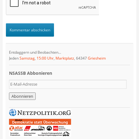
Entdaggern und Beobachten...
Jeden
Samstag
,
15:00 Uhr
,
Marktplatz
, 64347
Griesheim
NSASSB Abbonieren
E
-
M
a
i
l
-
A
d
r