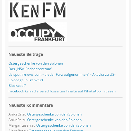
e
s
s
e
Neueste Beiträge
Ostergeschenke von den Spionen
Das „NSA-Rechenzentrum“
de.sputniknews.com – „Jeder Furz aufgenommen“ – Aktivist zu US-
Spionage in Frankfurt
Blockade!?
Facebook kann die verschlüsselten Inhalte auf WhatsApp mitlesen
Neueste Kommentare
AnikaOr
zu
Ostergeschenke von den Spionen
AnikaPa
zu
Ostergeschenke von den Spionen
Margaritasah
zu
Ostergeschenke von den Spionen
AlenaRot
zu
Ostergeschenke von den Spionen