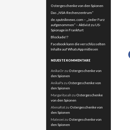
Ostergeschenke von den Spionen
Das „NSA-Rechenzentrum“
de.sputniknews.com – „Jeder Furz
aufgenommen“ – Aktivist zu US-
Spionage in Frankfurt
Blockade!?
Facebook kann die verschlüsselten
Inhalte auf WhatsApp mitlesen
NEUESTE KOMMENTARE
AnikaOr
zu
Ostergeschenke von
den Spionen
AnikaPa
zu
Ostergeschenke von
den Spionen
Margaritasah
zu
Ostergeschenke
von den Spionen
AlenaRot
zu
Ostergeschenke von
den Spionen
Mateoei
zu
Ostergeschenke von
den Spionen