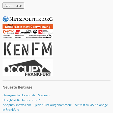
M
a
i
l
-
A
d
r
e
s
s
e
Neueste Beiträge
Ostergeschenke von den Spionen
Das „NSA-Rechenzentrum“
de.sputniknews.com – „Jeder Furz aufgenommen“ – Aktivist zu US-Spionage
in Frankfurt