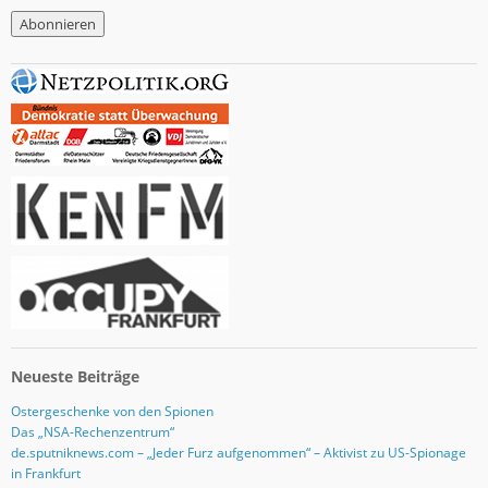
M
a
i
l
-
A
d
r
e
s
s
e
Neueste Beiträge
Ostergeschenke von den Spionen
Das „NSA-Rechenzentrum“
de.sputniknews.com – „Jeder Furz aufgenommen“ – Aktivist zu US-Spionage
in Frankfurt