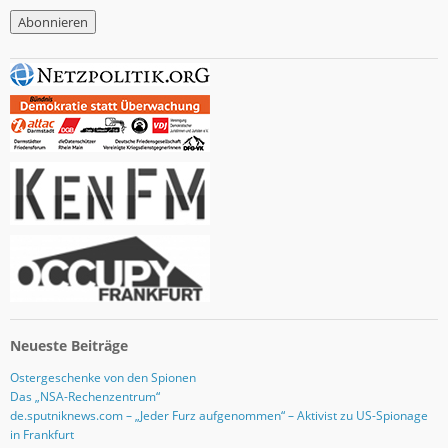
M
a
i
l
-
A
d
r
e
s
s
e
Neueste Beiträge
Ostergeschenke von den Spionen
Das „NSA-Rechenzentrum“
de.sputniknews.com – „Jeder Furz aufgenommen“ – Aktivist zu US-Spionage
in Frankfurt