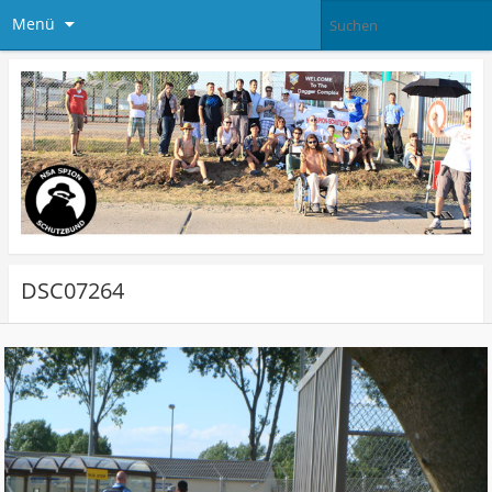
Menü
DSC07264