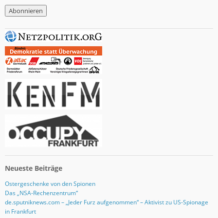
M
a
i
l
-
A
d
r
e
s
s
e
Neueste Beiträge
Ostergeschenke von den Spionen
Das „NSA-Rechenzentrum“
de.sputniknews.com – „Jeder Furz aufgenommen“ – Aktivist zu US-Spionage
in Frankfurt