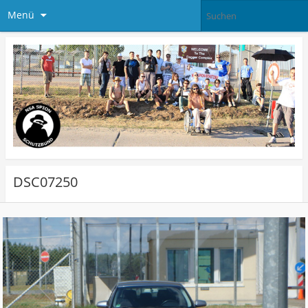
Menü
DSC07250