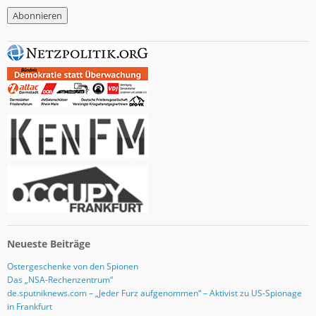
M
a
i
l
-
A
d
r
e
s
s
e
Neueste Beiträge
Ostergeschenke von den Spionen
Das „NSA-Rechenzentrum“
de.sputniknews.com – „Jeder Furz aufgenommen“ – Aktivist zu US-Spionage
in Frankfurt