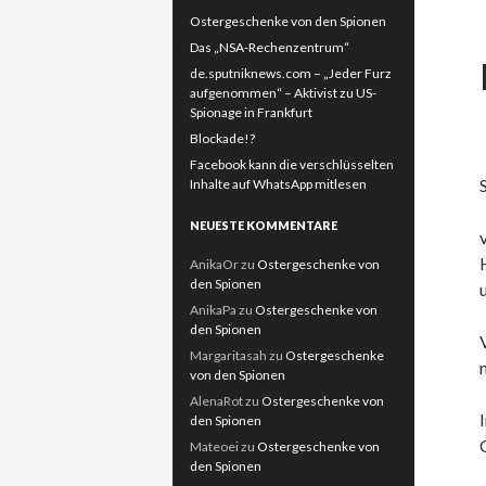
Ostergeschenke von den Spionen
Das „NSA-Rechenzentrum“
de.sputniknews.com – „Jeder Furz
aufgenommen“ – Aktivist zu US-
Spionage in Frankfurt
Blockade!?
Facebook kann die verschlüsselten
Inhalte auf WhatsApp mitlesen
NEUESTE KOMMENTARE
AnikaOr
zu
Ostergeschenke von
den Spionen
AnikaPa
zu
Ostergeschenke von
den Spionen
Margaritasah
zu
Ostergeschenke
von den Spionen
AlenaRot
zu
Ostergeschenke von
den Spionen
Mateoei
zu
Ostergeschenke von
den Spionen