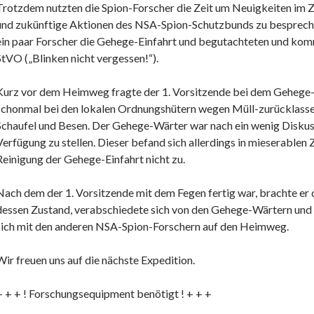
Trotzdem nutzten die Spion-Forscher die Zeit um Neuigkeiten im
und zukünftige Aktionen des NSA-Spion-Schutzbunds zu besprec
ein paar Forscher die Gehege-Einfahrt und begutachteten und komm
StVO („Blinken nicht vergessen!“).
Kurz vor dem Heimweg fragte der 1. Vorsitzende bei dem Gehege-
schonmal bei den lokalen Ordnungshütern wegen Müll-zurücklasse
Schaufel und Besen. Der Gehege-Wärter war nach ein wenig Diskuss
Verfügung zu stellen. Dieser befand sich allerdings in mieserablen 
Reinigung der Gehege-Einfahrt nicht zu.
Nach dem der 1. Vorsitzende mit dem Fegen fertig war, brachte er
dessen Zustand, verabschiedete sich von den Gehege-Wärtern und
sich mit den anderen NSA-Spion-Forschern auf den Heimweg.
Wir freuen uns auf die nächste Expedition.
+ + + ! Forschungsequipment benötigt ! + + +