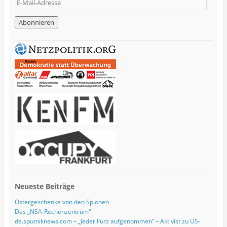
E
-
M
a
i
l
-
A
d
r
e
s
s
e
Neueste Beiträge
Ostergeschenke von den Spionen
Das „NSA-Rechenzentrum“
de.sputniknews.com – „Jeder Furz aufgenommen“ – Aktivist zu US-