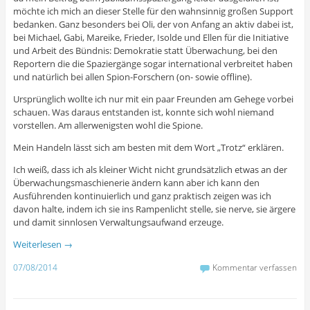
möchte ich mich an dieser Stelle für den wahnsinnig großen Support
bedanken. Ganz besonders bei Oli, der von Anfang an aktiv dabei ist,
bei M
ichael, Gabi, Mareike, Frieder, Isolde und Ellen für die Initiative
und Arbeit des Bündnis: Demokratie statt Überwachung, bei den
Reportern die die Spaziergänge sogar international verbreitet haben
und natürlich bei allen Spion-Forschern (on- sowie offline).
Ursprünglich wollte ich nur mit ein paar Freunden am Gehege vorbei
schauen. Was daraus entstanden ist, konnte sich wohl niemand
vorstellen. Am allerwenigsten wohl die Spione.
Mein Handeln lässt sich am besten mit dem Wort „Trotz“ erklären.
Ich weiß, dass ich als kleiner Wicht nicht grundsätzlich etwas an der
Überwachungsmaschienerie ändern kann aber ich kann den
Ausführenden kontinuierlich und ganz praktisch zeigen was ich
davon halte, indem ich sie ins Rampenlicht stelle, sie nerve, sie ärgere
und damit sinnlosen Verwaltungsaufwand erzeuge.
Weiterlesen
→
07/08/2014
Kommentar verfassen