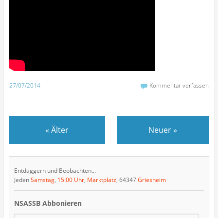
27/07/2014
Kommentar verfassen
«
Älter
Neuer
»
Entdaggern und Beobachten...
Jeden
Samstag
,
15:00 Uhr
,
Marktplatz
, 64347
Griesheim
NSASSB Abbonieren