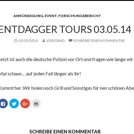
ANKÜNDIGUNG
,
EVENT
,
FORSCHUNGSBERICHT
ENTDAGGER TOURS 03.05.14
03/05/2014
VORSTAND
SCHREIBE EINEN KOMMENTAR
Jetzt ist auch die deutsche Polizei vor Ort und fragen wie lange wir
Mal schaun… auf jeden Fall länger als ihr!
Kommt her. Wir holen noch Grill und Sonstiges für nen schönen A
K
K
Z
K
l
l
u
l
i
i
m
i
c
c
T
c
k
k
e
k
,
,
i
e
u
u
l
n
m
m
e
z
a
ü
n
u
SCHREIBE EINEN KOMMENTAR