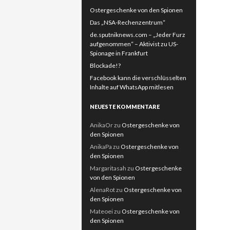
Ostergeschenke von den Spionen
Das „NSA-Rechenzentrum“
de.sputniknews.com – „Jeder Furz
aufgenommen“ – Aktivist zu US-
Spionage in Frankfurt
Blockade!?
Facebook kann die verschlüsselten
Inhalte auf WhatsApp mitlesen
NEUESTE KOMMENTARE
AnikaOr
zu
Ostergeschenke von
den Spionen
AnikaPa
zu
Ostergeschenke von
den Spionen
Margaritasah
zu
Ostergeschenke
von den Spionen
AlenaRot
zu
Ostergeschenke von
den Spionen
Mateoei
zu
Ostergeschenke von
den Spionen