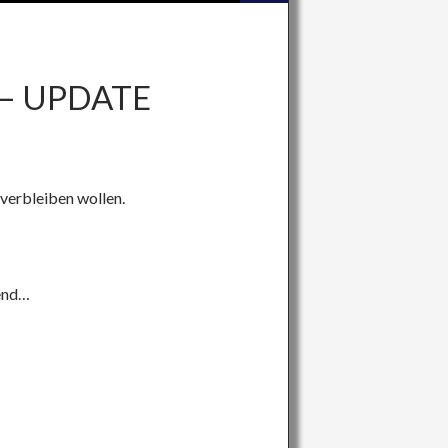
 – UPDATE
 verbleiben wollen.
bend…