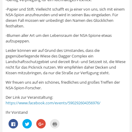
-Papier und Stift. Vielleicht schafft es ja einer von uns, sich mit einem
NSA-Spion anzufreunden und wird in seinen Bau eingeladen. Für
diesen Fall müssen wir unbedingt den Namen des Glücklichen
festhalten.
-Blumen aller Art um den Lebensraum der NSA-Spione etwas
aufzupeppen.
Leider können wir auf Grund des Umstandes, dass die
gegenüberliegende Wiese des Dagger Complex ein
Landschaftsschutzgebiet und derzeit Brut- und Setzzeit ist, die Wiese
nicht für das Picknick nutzen. Wir empfehlen daher Decken und
Kissen mitzubringen, da nur die Straße zur Verfügung steht.
Wir freuen uns auf ein schönes, friedliches und großes Treffen der
NSA-Spion-Forscher.
Der Link zur Veranstaltung:
https://www.facebook.com/events/590292604356976/
Ihr Vorstand
K
K
Z
K
l
l
u
l
i
i
m
i