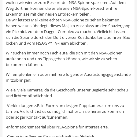
wollen wir wie
der zum Ressort der NSA-Spione spazieren. Auf dem
Weg dort hin können die erfahrenen NSA-Spion-Forscher ihre
Erkenntnisse mit den neuen Entdeckern teilen.
Da wir letztes Mal keine echten NSA-Spione zu sehen bekamen
haben wir uns überlegt, dieses Mal, im Anschluss an den Spaziergang
ein Picknick vor dem Dagger Complex zu machen. Vielleicht lassen
sich die Spione durch den Duft diverser Köstlichkeiten aus ihrem Bau
locken und vom NSA/SPY TV-Team ablichten.
Wir suchen immer noch Fachleute, die sich mit den NSA-Spionen
auskennen und uns Tipps geben können, wie wir sie zu sehen
bekommen können.
Wir empfehlen ein oder mehrere folgender Ausrüstungsgegenstände
mitzubringen:
-Viele, viele Kameras, da die Geschöpfe unserer Begierde sehr scheu
und lichtempfindlich sind.
-Verkleidungen z.B. in Form von riesigen Pappkameras um uns zu
tarnen. Vielleicht ist es so möglich näher an sie heran zu kommen
oder sogar Kontakt aufzunehmen.
-Informationsmaterial über NSA-Spione für Interessierte.
-Genug Verpflegung für ein reichhaltiges Picknick.