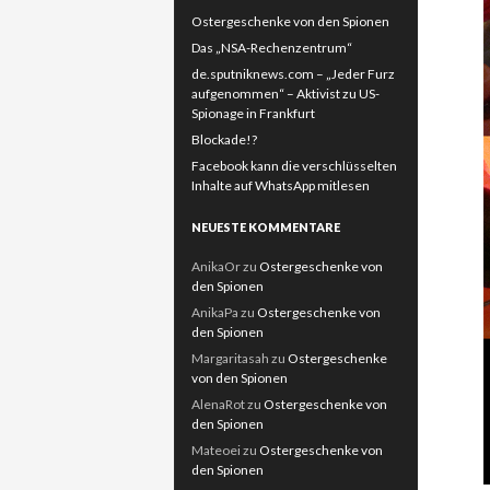
Ostergeschenke von den Spionen
Das „NSA-Rechenzentrum“
de.sputniknews.com – „Jeder Furz
aufgenommen“ – Aktivist zu US-
Spionage in Frankfurt
Blockade!?
Facebook kann die verschlüsselten
Inhalte auf WhatsApp mitlesen
NEUESTE KOMMENTARE
AnikaOr
zu
Ostergeschenke von
den Spionen
AnikaPa
zu
Ostergeschenke von
den Spionen
Margaritasah
zu
Ostergeschenke
von den Spionen
AlenaRot
zu
Ostergeschenke von
den Spionen
Mateoei
zu
Ostergeschenke von
den Spionen