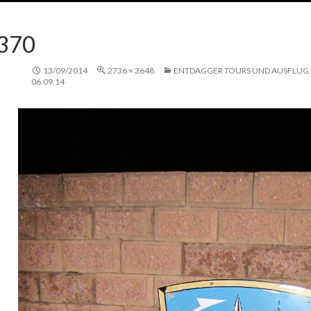
370
13/09/2014
2736 × 3648
ENTDAGGER TOURS UND AUSFLUG 
06.09.14