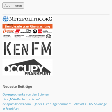
M
a
i
l
-
A
d
r
e
s
s
e
Neueste Beiträge
Ostergeschenke von den Spionen
Das „NSA-Rechenzentrum“
de.sputniknews.com – „Jeder Furz aufgenommen“ – Aktivist zu US-Spionage
in Frankfurt