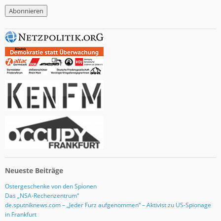
M
a
i
l
-
A
d
r
e
s
s
e
Neueste Beiträge
Ostergeschenke von den Spionen
Das „NSA-Rechenzentrum“
de.sputniknews.com – „Jeder Furz aufgenommen“ – Aktivist zu US-Spionage
in Frankfurt