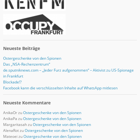
s
e
Neueste Beiträge
Ostergeschenke von den Spionen
Das „NSA-Rechenzentrum“
de.sputniknews.com – „Jeder Furz aufgenommen“ – Aktivist zu US-Spionage
in Frankfurt
Blockade!?
Facebook kann die verschlüsselten Inhalte auf WhatsApp mitlesen
Neueste Kommentare
AnikaOr
zu
Ostergeschenke von den Spionen
AnikaPa
zu
Ostergeschenke von den Spionen
Margaritasah
zu
Ostergeschenke von den Spionen
AlenaRot
zu
Ostergeschenke von den Spionen
Mateoei
zu
Ostergeschenke von den Spionen