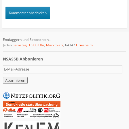
Entdaggern und Beobachten...
Jeden
Samstag
,
15:00 Uhr
,
Marktplatz
, 64347
Griesheim
NSASSB Abbonieren
E
-
M
a
i
l
-
A
d
r
e
s