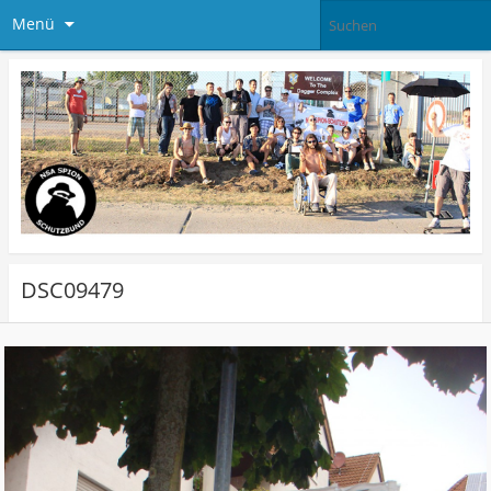
Menü
DSC09479