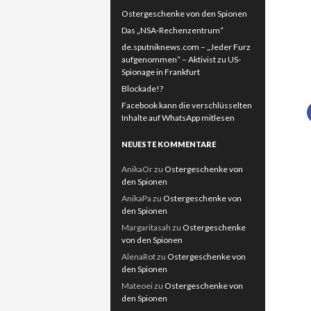
Ostergeschenke von den Spionen
Das „NSA-Rechenzentrum“
de.sputniknews.com – „Jeder Furz
aufgenommen“ – Aktivist zu US-
Spionage in Frankfurt
Blockade!?
Facebook kann die verschlüsselten
Inhalte auf WhatsApp mitlesen
NEUESTE KOMMENTARE
AnikaOr
zu
Ostergeschenke von
den Spionen
AnikaPa
zu
Ostergeschenke von
den Spionen
Margaritasah
zu
Ostergeschenke
von den Spionen
AlenaRot
zu
Ostergeschenke von
den Spionen
Mateoei
zu
Ostergeschenke von
den Spionen