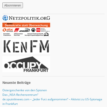
M
a
i
l
-
A
d
r
e
s
s
e
Neueste Beiträge
Ostergeschenke von den Spionen
Das „NSA-Rechenzentrum“
de.sputniknews.com – „Jeder Furz aufgenommen“ – Aktivist zu US-Spionage
in Frankfurt