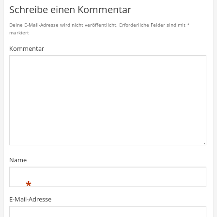
o
e
e
k
Schreibe einen Kommentar
k
r
+
e
z
z
a
n
u
u
n
(
Deine E-Mail-Adresse wird nicht veröffentlicht.
Erforderliche Felder sind mit
*
t
t
k
W
markiert
e
e
l
i
i
i
i
r
l
l
c
d
Kommentar
e
e
k
i
n
n
e
n
(
(
n
n
W
W
(
e
i
i
W
u
r
r
i
e
d
d
r
m
i
i
d
F
n
n
i
e
n
n
n
n
e
e
n
s
u
u
e
t
e
e
u
e
m
m
e
r
F
F
m
g
e
e
F
e
n
n
e
ö
s
s
n
f
t
t
s
f
Name
e
e
t
n
r
r
e
e
g
g
r
t
e
e
g
)
*
ö
ö
e
f
f
ö
f
f
f
E-Mail-Adresse
n
n
f
e
e
n
t
t
e