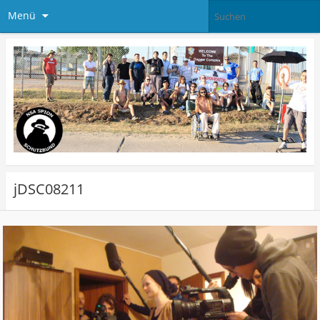
Menü
jDSC08211