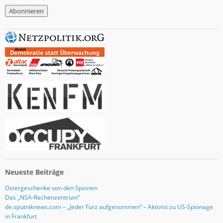
M
a
i
l
-
A
d
r
e
s
s
e
Neueste Beiträge
Ostergeschenke von den Spionen
Das „NSA-Rechenzentrum“
de.sputniknews.com – „Jeder Furz aufgenommen“ – Aktivist zu US-Spionage
in Frankfurt