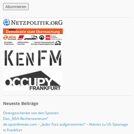
M
a
i
l
-
A
d
r
e
s
s
e
Neueste Beiträge
Ostergeschenke von den Spionen
Das „NSA-Rechenzentrum“
de.sputniknews.com – „Jeder Furz aufgenommen“ – Aktivist zu US-Spionage
in Frankfurt