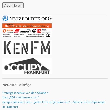
M
a
i
l
-
A
d
r
e
s
s
e
Neueste Beiträge
Ostergeschenke von den Spionen
Das „NSA-Rechenzentrum“
de.sputniknews.com – „Jeder Furz aufgenommen“ – Aktivist zu US-Spionage
in Frankfurt