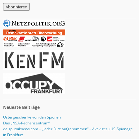
M
a
i
l
-
A
d
r
e
s
s
e
Neueste Beiträge
Ostergeschenke von den Spionen
Das „NSA-Rechenzentrum“
de.sputniknews.com – „Jeder Furz aufgenommen“ – Aktivist zu US-Spionage
in Frankfurt