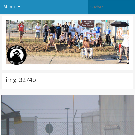
Menü
img_3274b