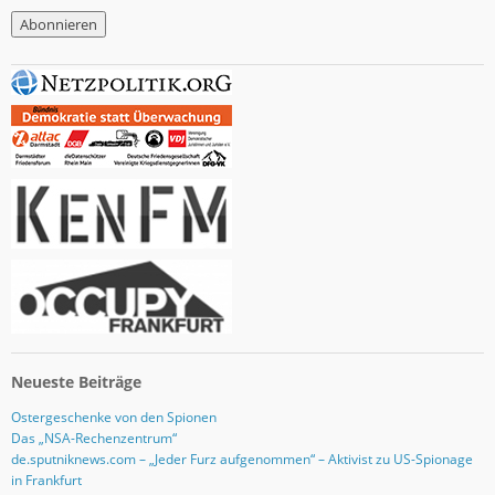
M
a
i
l
-
A
d
r
e
s
s
e
Neueste Beiträge
Ostergeschenke von den Spionen
Das „NSA-Rechenzentrum“
de.sputniknews.com – „Jeder Furz aufgenommen“ – Aktivist zu US-Spionage
in Frankfurt