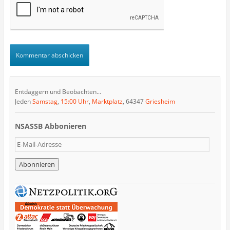
Entdaggern und Beobachten...
Jeden
Samstag
,
15:00 Uhr
,
Marktplatz
, 64347
Griesheim
NSASSB Abbonieren
E
-
M
a
i
l
-
A
d
r