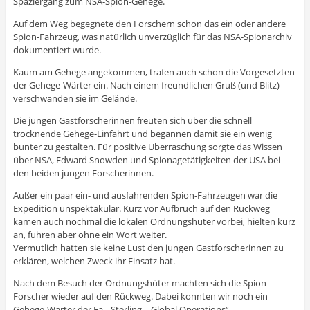
Spaziergang zum NSA-Spion-Gehege.
Auf dem Weg begegnete den Forschern schon das ein oder andere
Spion-Fahrzeug, was natürlich unverzüglich für das NSA-Spionarchiv
dokumentiert wurde.
Kaum am Gehege angekommen, trafen auch schon die Vorgesetzten
der Gehege-Wärter ein. Nach einem freundlichen Gruß (und Blitz)
verschwanden sie im Gelände.
Die jungen Gastforscherinnen freuten sich über die schnell
trocknende Gehege-Einfahrt und begannen damit sie ein wenig
bunter zu gestalten. Für positive Überraschung sorgte das Wissen
über NSA, Edward Snowden und Spionagetätigkeiten der USA bei
den beiden jungen Forscherinnen.
Außer ein paar ein- und ausfahrenden Spion-Fahrzeugen war die
Expedition unspektakulär. Kurz vor Aufbruch auf den Rückweg
kamen auch nochmal die lokalen Ordnungshüter vorbei, hielten kurz
an, fuhren aber ohne ein Wort weiter.
Vermutlich hatten sie keine Lust den jungen Gastforscherinnen zu
erklären, welchen Zweck ihr Einsatz hat.
Nach dem Besuch der Ordnungshüter machten sich die Spion-
Forscher wieder auf den Rückweg. Dabei konnten wir noch ein
Gehege-Wärter der Fa. „Sterling – Global Operations“