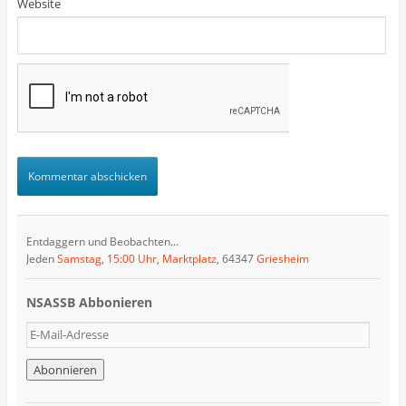
Website
Entdaggern und Beobachten...
Jeden
Samstag
,
15:00 Uhr
,
Marktplatz
, 64347
Griesheim
NSASSB Abbonieren
E
-
M
a
i