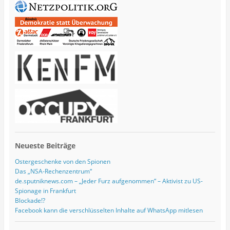
l
-
A
d
r
e
s
s
e
Neueste Beiträge
Ostergeschenke von den Spionen
Das „NSA-Rechenzentrum“
de.sputniknews.com – „Jeder Furz aufgenommen“ – Aktivist zu US-
Spionage in Frankfurt
Blockade!?
Facebook kann die verschlüsselten Inhalte auf WhatsApp mitlesen