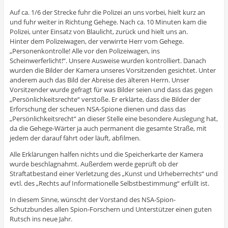
Auf ca. 1/6 der Strecke fuhr die Polizei an uns vorbei, hielt kurz an
und fuhr weiter in Richtung Gehege. Nach ca. 10 Minuten kam die
Polizei, unter Einsatz von Blaulicht, zurück und hielt uns an.
Hinter dem Polizeiwagen, der verwirrte Herr vom Gehege.
„Personenkontrolle! Alle vor den Polizeiwagen, ins
Scheinwerferlicht!“. Unsere Ausweise wurden kontrolliert. Danach
wurden die Bilder der Kamera unseres Vorsitzenden gesichtet. Unter
anderem auch das Bild der Abreise des älteren Herrn. Unser
Vorsitzender wurde gefragt für was Bilder seien und dass das gegen
„Persönlichkeitsrechte“ verstoße. Er erklärte, dass die Bilder der
Erforschung der scheuen NSA-Spione dienen und dass das
„Persönlichkeitsrecht“ an dieser Stelle eine besondere Auslegung hat,
da die Gehege-Wärter ja auch permanent die gesamte Straße, mit
jedem der darauf fährt oder läuft, abfilmen.
Alle Erklärungen halfen nichts und die Speicherkarte der Kamera
wurde beschlagnahmt. Außerdem werde geprüft ob der
Straftatbestand einer Verletzung des „Kunst und Urheberrechts“ und
evtl. des „Rechts auf Informationelle Selbstbestimmung“ erfüllt ist.
In diesem Sinne, wünscht der Vorstand des NSA-Spion-
Schutzbundes allen Spion-Forschern und Unterstützer einen guten
Rutsch ins neue Jahr.