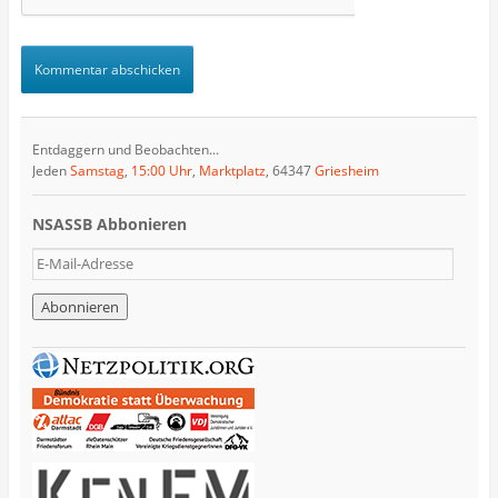
Entdaggern und Beobachten...
Jeden
Samstag
,
15:00 Uhr
,
Marktplatz
, 64347
Griesheim
NSASSB Abbonieren
E
-
M
a
i
l
-
A
d
r
e
s