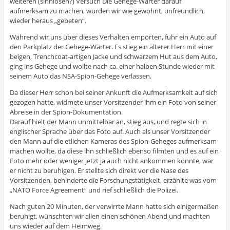
weiteren (sinnlosen?) Versuch Die Gehege-Wärter darauf
aufmerksam zu machen, wurden wir wie gewohnt, unfreundlich,
wieder heraus „gebeten“.
Während wir uns über dieses Verhalten empörten, fuhr ein Auto auf
den Parkplatz der Gehege-Wärter. Es stieg ein älterer Herr mit einer
beigen, Trenchcoat-artigen Jacke und schwarzem Hut aus dem Auto,
ging ins Gehege und wollte nach ca. einer halben Stunde wieder mit
seinem Auto das NSA-Spion-Gehege verlassen.
Da dieser Herr schon bei seiner Ankunft die Aufmerksamkeit auf sich
gezogen hatte, widmete unser Vorsitzender ihm ein Foto von seiner
Abreise in der Spion-Dokumentation.
Darauf hielt der Mann unmittelbar an, stieg aus, und regte sich in
englischer Sprache über das Foto auf. Auch als unser Vorsitzender
den Mann auf die etlichen Kameras des Spion-Geheges aufmerksam
machen wollte, da diese ihn schließlich ebenso filmten und es auf ein
Foto mehr oder weniger jetzt ja auch nicht ankommen könnte, war
er nicht zu beruhigen. Er stellte sich direkt vor die Nase des
Vorsitzenden, behinderte die Forschungstätigkeit, erzählte was vom
„NATO Force Agreement“ und rief schließlich die Polizei.
Nach guten 20 Minuten, der verwirrte Mann hatte sich einigermaßen
beruhigt, wünschten wir allen einen schönen Abend und machten
uns wieder auf dem Heimweg.