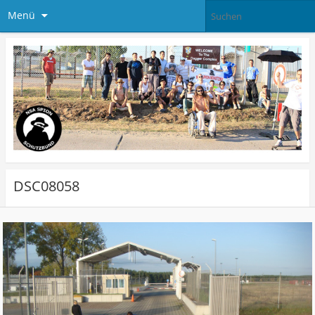
Menü
DSC08058