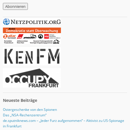
M
a
i
l
-
A
d
r
e
s
s
e
Neueste Beiträge
Ostergeschenke von den Spionen
Das „NSA-Rechenzentrum“
de.sputniknews.com – „Jeder Furz aufgenommen“ – Aktivist zu US-Spionage
in Frankfurt