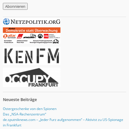
M
a
i
l
-
A
d
r
e
s
s
e
Neueste Beiträge
Ostergeschenke von den Spionen
Das „NSA-Rechenzentrum“
de.sputniknews.com – „Jeder Furz aufgenommen“ – Aktivist zu US-Spionage
in Frankfurt