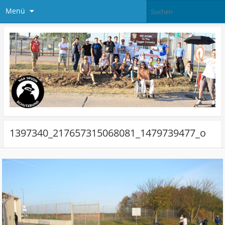
Menü
1397340_217657315068081_1479739477_o