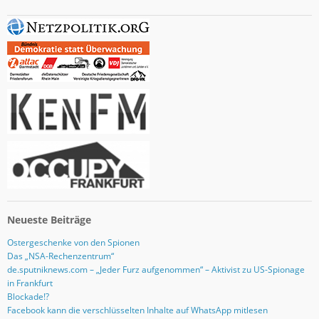
i
l
-
A
d
r
e
s
s
e
Neueste Beiträge
Ostergeschenke von den Spionen
Das „NSA-Rechenzentrum“
de.sputniknews.com – „Jeder Furz aufgenommen“ – Aktivist zu US-Spionage
in Frankfurt
Blockade!?
Facebook kann die verschlüsselten Inhalte auf WhatsApp mitlesen