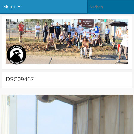
Menü
DSC09467