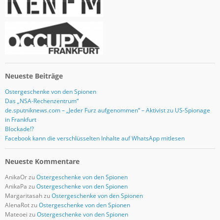
s
e
Neueste Beiträge
Ostergeschenke von den Spionen
Das „NSA-Rechenzentrum“
de.sputniknews.com – „Jeder Furz aufgenommen“ – Aktivist zu US-Spionage
in Frankfurt
Blockade!?
Facebook kann die verschlüsselten Inhalte auf WhatsApp mitlesen
Neueste Kommentare
AnikaOr
zu
Ostergeschenke von den Spionen
AnikaPa
zu
Ostergeschenke von den Spionen
Margaritasah
zu
Ostergeschenke von den Spionen
AlenaRot
zu
Ostergeschenke von den Spionen
Mateoei
zu
Ostergeschenke von den Spionen