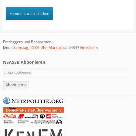
Entdaggern und Beobachten...
Jeden
Samstag
,
15:00 Uhr
,
Marktplatz
, 64347
Griesheim
NSASSB Abbonieren
E
-
M
a
i
l
-
A
d
r
e
s