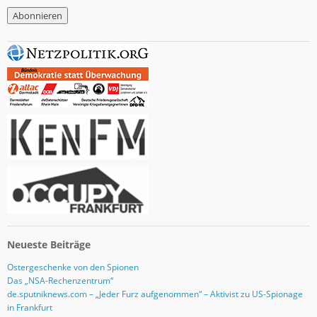
M
a
i
l
-
A
d
r
e
s
s
e
Neueste Beiträge
Ostergeschenke von den Spionen
Das „NSA-Rechenzentrum“
de.sputniknews.com – „Jeder Furz aufgenommen“ – Aktivist zu US-Spionage
in Frankfurt