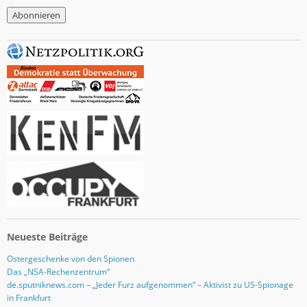
M
a
i
l
-
A
d
r
e
s
s
e
Neueste Beiträge
Ostergeschenke von den Spionen
Das „NSA-Rechenzentrum“
de.sputniknews.com – „Jeder Furz aufgenommen“ – Aktivist zu US-Spionage
in Frankfurt