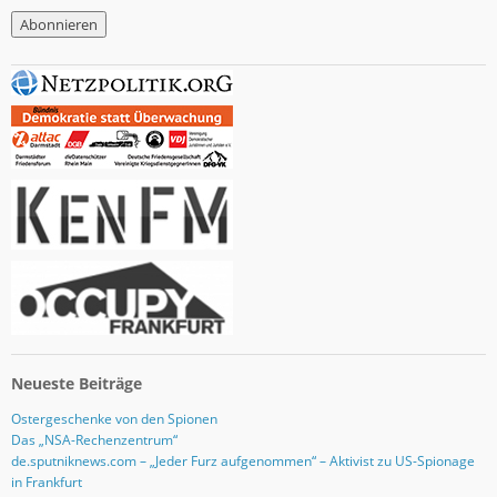
M
a
i
l
-
A
d
r
e
s
s
e
Neueste Beiträge
Ostergeschenke von den Spionen
Das „NSA-Rechenzentrum“
de.sputniknews.com – „Jeder Furz aufgenommen“ – Aktivist zu US-Spionage
in Frankfurt