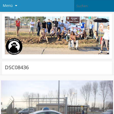
Menü
DSC08436